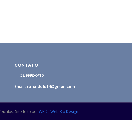
CONTATO
32 9992-6416
Email: ronaldold14@gmail.com
ículos. Site feito por
WRD - Web Rio Design