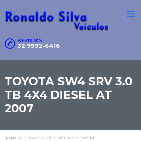
WHATS APP:
32 9992-6416
TOYOTA SW4 SRV 3.0
TB 4X4 DIESEL AT
2007
RONALDO SILVA VEÍCULOS
>
LISTINGS
>
TOYOTA