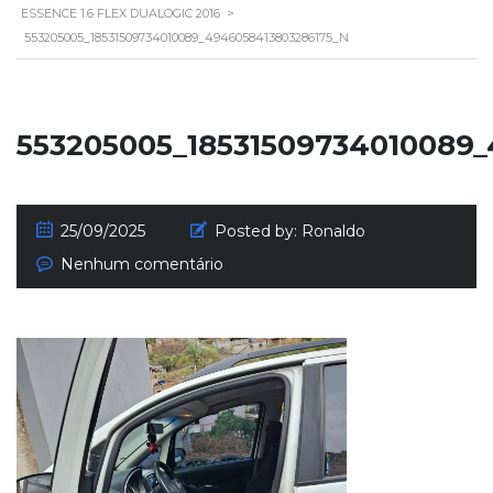
ESSENCE 1.6 FLEX DUALOGIC 2016
>
553205005_18531509734010089_4946058413803286175_N
553205005_18531509734010089
25/09/2025
Posted by:
Ronaldo
Nenhum comentário