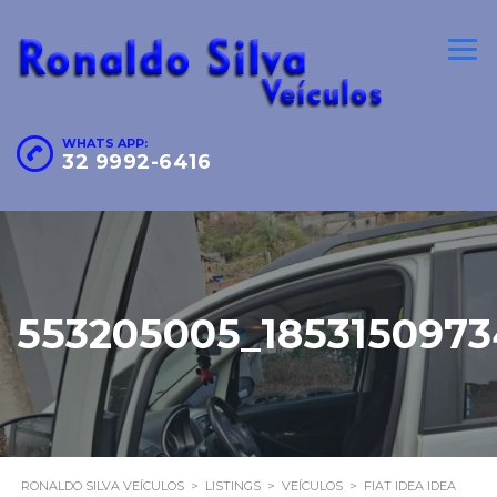
WHATS APP:
32 9992-6416
553205005_185315097
RONALDO SILVA VEÍCULOS
>
LISTINGS
>
VEÍCULOS
>
FIAT IDEA IDEA