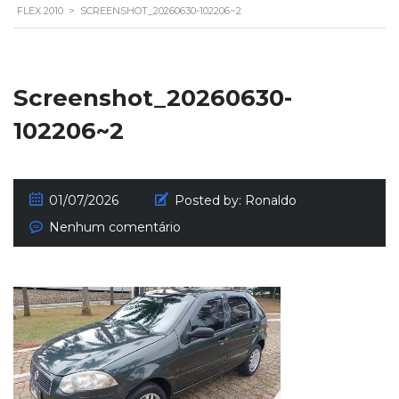
FLEX 2010
>
SCREENSHOT_20260630-102206~2
Screenshot_20260630-
102206~2
01/07/2026
Posted by:
Ronaldo
Nenhum comentário