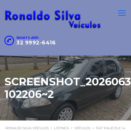
WHATS APP:
32 9992-6416
SCREENSHOT_2026063
102206~2
RONALDO SILVA VEÍCULOS
>
LISTINGS
>
VEÍCULOS
>
FIAT PALIO ELX 1.4