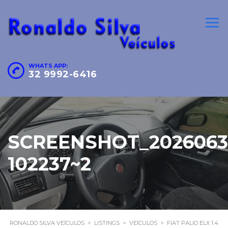
WHATS APP:
32 9992-6416
SCREENSHOT_2026063
102237~2
RONALDO SILVA VEÍCULOS
>
LISTINGS
>
VEÍCULOS
>
FIAT PALIO ELX 1.4