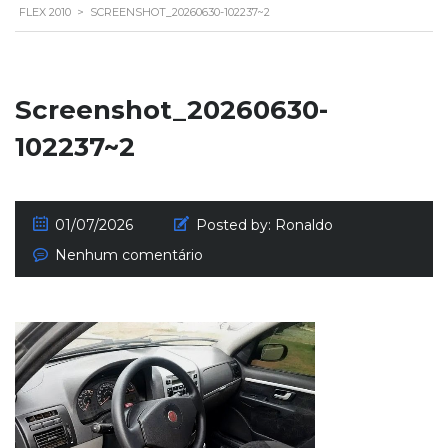
FLEX 2010
>
SCREENSHOT_20260630-102237~2
Screenshot_20260630-
102237~2
01/07/2026
Posted by:
Ronaldo
Nenhum comentário