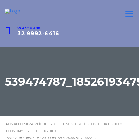
WHATS APP:
32 9992-6416
539474787_1852619347
RONALDO SILVA VEÍCULOS
>
LISTINGS
>
VEÍCULOS
>
FIAT UNO MILLE
ECONOMY FIRE 1.0 FLEX 2011
>
539474787_18526193479010089_6509120367891747522_N