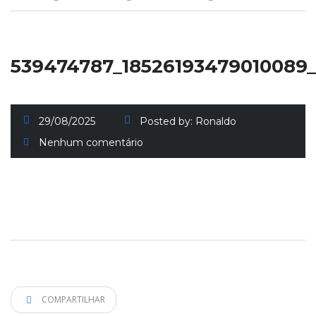
539474787_18526193479010089
29/08/2025
Posted by:
Ronaldo
Nenhum comentário
COMPARTILHAR