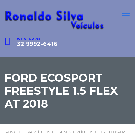
WHATS APP:
32 9992-6416
FORD ECOSPORT
FREESTYLE 1.5 FLEX
AT 2018
RONALDO SILVA VEÍCULOS
>
LISTINGS
>
VEÍCULOS
>
FORD ECOSPORT