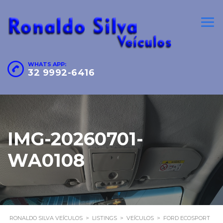
WHATS APP:
32 9992-6416
IMG-20260701-
WA0108
RONALDO SILVA VEÍCULOS
>
LISTINGS
>
VEÍCULOS
>
FORD ECOSPORT