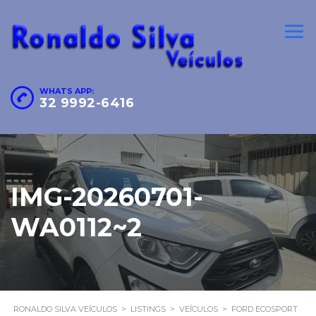
WHATS APP:
32 9992-6416
IMG-20260701-
WA0112~2
RONALDO SILVA VEÍCULOS
>
LISTINGS
>
VEÍCULOS
>
FORD ECOSPORT