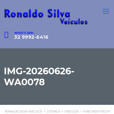
WHATS APP:
32 9992-6416
IMG-20260626-
WA0078
RONALDO SILVA VEÍCULOS
>
LISTINGS
>
VEÍCULOS
>
FORD NEW FIESTA