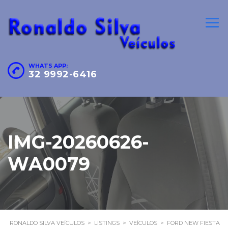
WHATS APP:
32 9992-6416
IMG-20260626-
WA0079
RONALDO SILVA VEÍCULOS
>
LISTINGS
>
VEÍCULOS
>
FORD NEW FIESTA