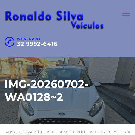
WHATS APP:
32 9992-6416
IMG-20260702-
WA0128~2
RONALDO SILVA VEÍCULOS
>
LISTINGS
>
VEÍCULOS
>
FORD NEW FIESTA