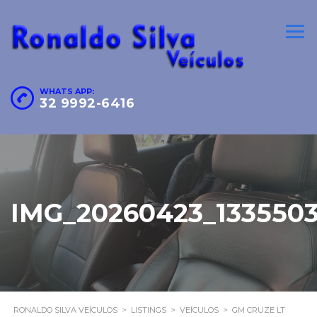
WHATS APP:
32 9992-6416
IMG_20260423_133550
RONALDO SILVA VEÍCULOS
>
LISTINGS
>
VEÍCULOS
>
GM CRUZE LT