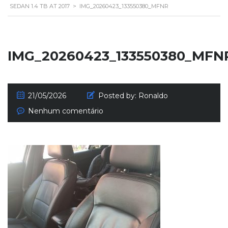
SEDAN 1.4 TB AT 2017
>
IMG_20260423_133550380_MFNR
IMG_20260423_133550380_MFN
21/05/2026
Posted by:
Ronaldo
Nenhum comentário