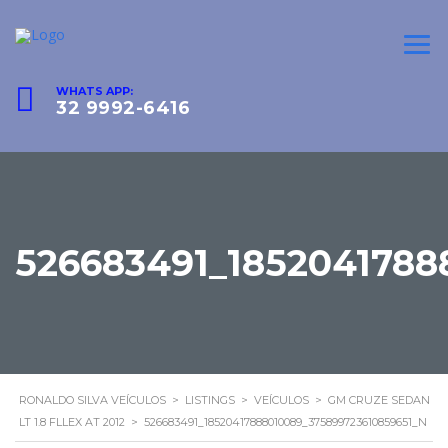
WHATS APP:
32 9992-6416
526683491_1852041788
RONALDO SILVA VEÍCULOS
>
LISTINGS
>
VEÍCULOS
>
GM CRUZE SEDAN
LT 1.8 FLLEX AT 2012
>
526683491_18520417888010089_375899723610859651_N