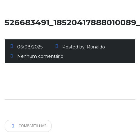
526683491_18520417888010089
06/08/2025
Posted by:
Ronaldo
Nenhum comentário
COMPARTILHAR