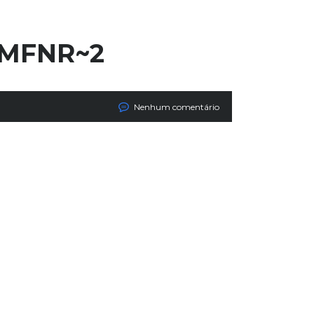
_MFNR~2
Nenhum comentário