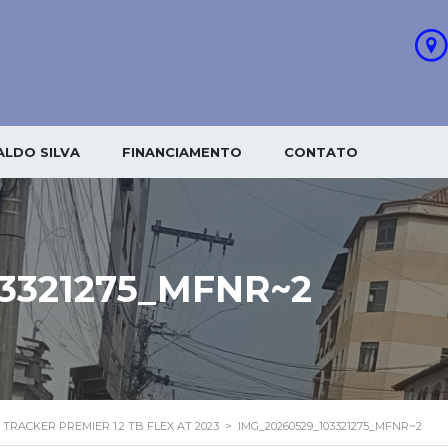
LDO SILVA
FINANCIAMENTO
CONTATO
03321275_MFNR~2
 TRACKER PREMIER 1.2 TB FLEX AT 2023
>
IMG_20260529_103321275_MFNR~2