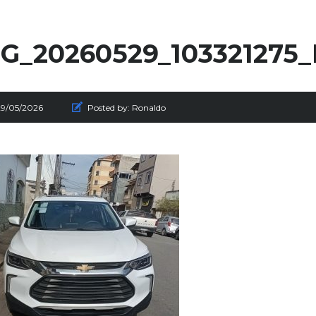
G_20260529_103321275
29/05/2026
Posted by:
Ronaldo