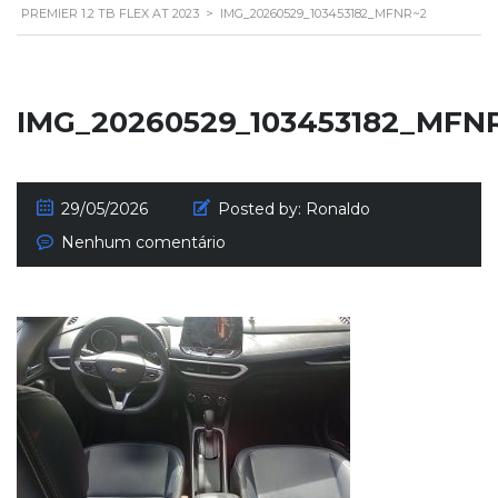
PREMIER 1.2 TB FLEX AT 2023
>
IMG_20260529_103453182_MFNR~2
IMG_20260529_103453182_MFN
29/05/2026
Posted by:
Ronaldo
Nenhum comentário