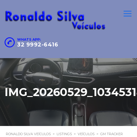
WHATS APP:
32 9992-6416
IMG_20260529_103453
RONALDO SILVA VEÍCULOS
>
LISTINGS
>
VEÍCULOS
>
GM TRACKER