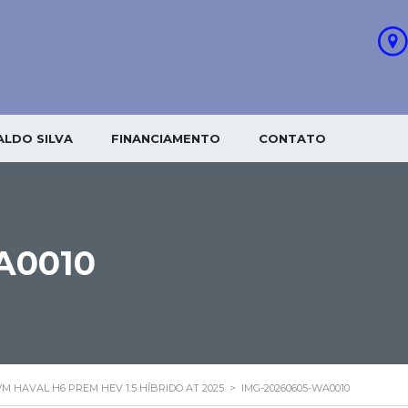
LDO SILVA
FINANCIAMENTO
CONTATO
A0010
M HAVAL H6 PREM HEV 1.5 HÍBRIDO AT 2025
>
IMG-20260605-WA0010