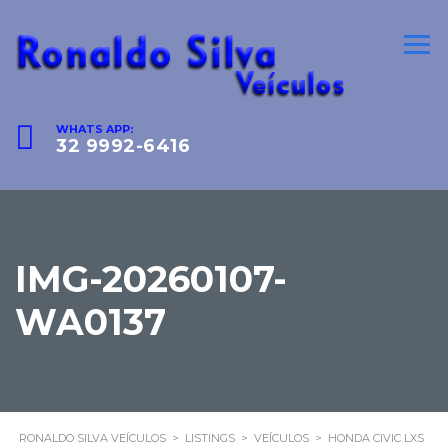
WHATS APP:
32 9992-6416
IMG-20260107-
WA0137
RONALDO SILVA VEÍCULOS
>
LISTINGS
>
VEÍCULOS
>
HONDA CIVIC LXS