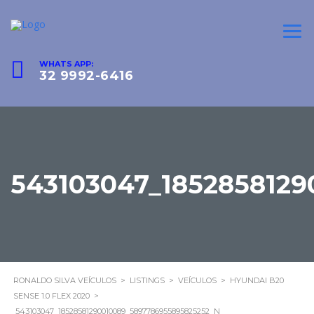
WHATS APP:
32 9992-6416
543103047_185285812
RONALDO SILVA VEÍCULOS
>
LISTINGS
>
VEÍCULOS
>
HYUNDAI B20
SENSE 1.0 FLEX 2020
>
543103047_18528581290010089_5897786955895825252_N