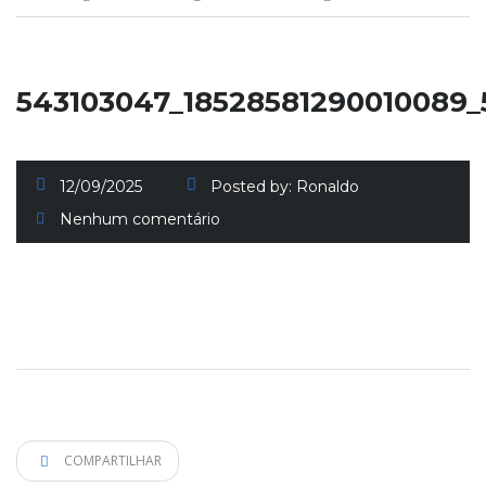
543103047_18528581290010089
12/09/2025
Posted by:
Ronaldo
Nenhum comentário
COMPARTILHAR