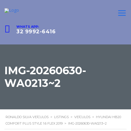
WHATS APP:
32 9992-6416
IMG-20260630-
WA0213~2
RONALDO SILVA VEÍCULOS
>
LISTINGS
>
VEÍCULOS
>
HYUNDAI HB20
COMFORT PLUS STYLE 1.6 FLEX 2019
>
IMG-20260630-WA0213~2