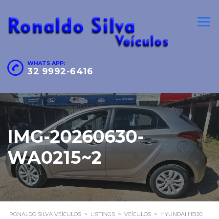
WHATS APP:
32 9992-6416
IMG-20260630-
WA0215~2
RONALDO SILVA VEÍCULOS
>
LISTINGS
>
VEÍCULOS
>
HYUNDAI HB20