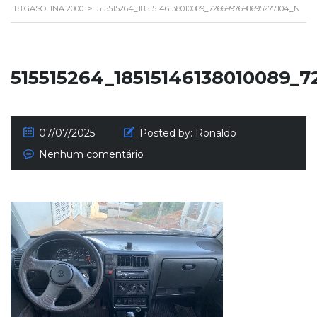
1.8 GASOLINA 2000
>
515515264_18515146138010089_7266997698695277104_N
515515264_18515146138010089_
07/07/2025
Posted by:
Ronaldo
Nenhum comentário