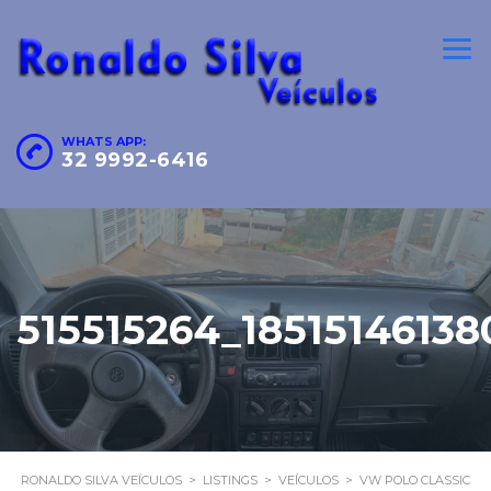
WHATS APP:
32 9992-6416
515515264_1851514613
RONALDO SILVA VEÍCULOS
>
LISTINGS
>
VEÍCULOS
>
VW POLO CLASSIC