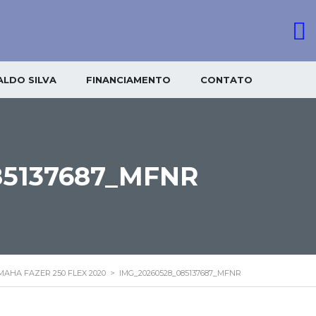
LDO SILVA
FINANCIAMENTO
CONTATO
85137687_MFNR
MAHA FAZER 250 FLEX 2020
>
IMG_20260528_085137687_MFNR