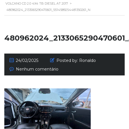
VOLCANO CD 2.0 4X4 TB DIESEL AT 2017
>
480962024_2133065290470601_5514589254481350261_N
480962024_2133065290470601_
24/02/2025
Posted by:
Ronaldo
Nenhum comentário