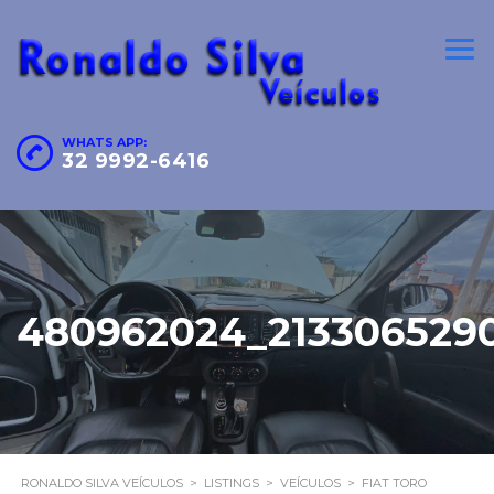
WHATS APP:
32 9992-6416
480962024_213306529
RONALDO SILVA VEÍCULOS
>
LISTINGS
>
VEÍCULOS
>
FIAT TORO