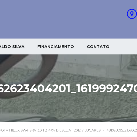
LDO SILVA
FINANCIAMENTO
CONTATO
62623404201_16199924
YOTA HILUX SW4 SRV 3.0 TB 4X4 DIESEL AT 2012 7 LUGARES
>
481020895_213706