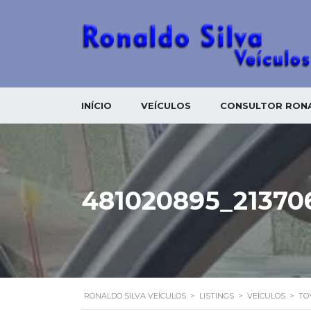
INÍCIO
VEÍCULOS
CONSULTOR RONA
481020895_21370
RONALDO SILVA VEÍCULOS
>
LISTINGS
>
VEÍCULOS
>
TO