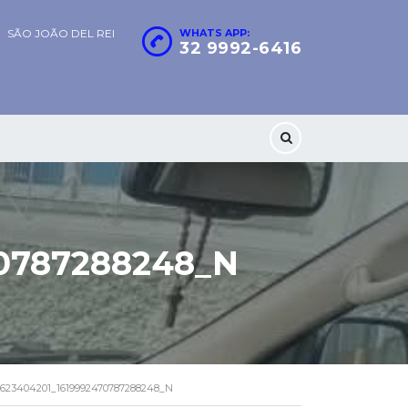
SÃO JOÃO DEL REI
WHATS APP:
32 9992-6416
70787288248_N
2623404201_1619992470787288248_N