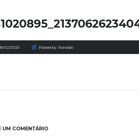
1020895_213706262340
28/02/2025
Posted by:
Ronaldo
E UM COMENTÁRIO