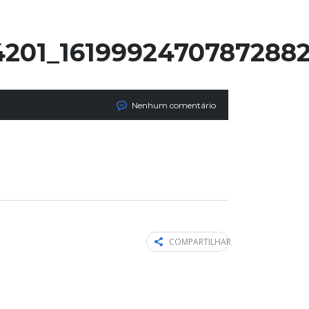
4201_1619992470787288
Nenhum comentário
COMPARTILHAR