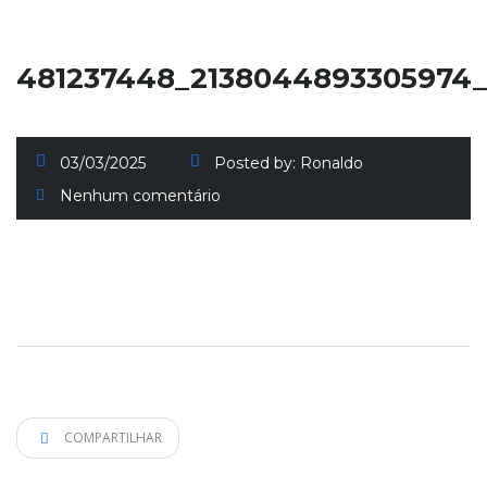
481237448_2138044893305974
03/03/2025
Posted by:
Ronaldo
Nenhum comentário
COMPARTILHAR