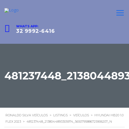
WHATS APP:
32 9992-6416
481237448_213804489
RONALDO SILVA VEÍCULOS
>
LISTINGS
>
VEÍCULOS
>
HYUNDAI HB20 1.0
FLEX 2023
>
481237448_2138044893305974_5650795886725906207_N