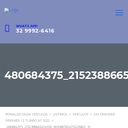
WHATS APP:
32 9992-6416
480684375_215238866
RONALDO SILVA VEÍCULOS
>
LISTINGS
>
VEÍCULOS
>
GM TRACKER
PREMIER 1.2 TURBO AT 2022
>
480684375_2152388665204930_8200867654751295822_N