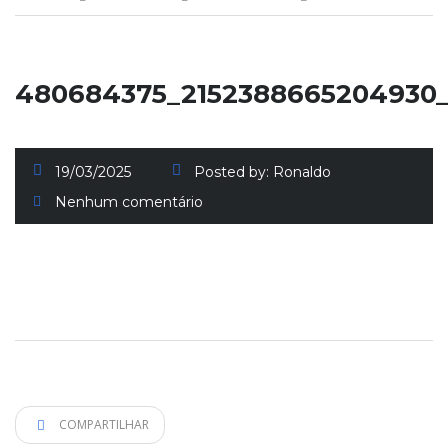
480684375_2152388665204930
19/03/2025
Posted by:
Ronaldo
Nenhum comentário
COMPARTILHAR