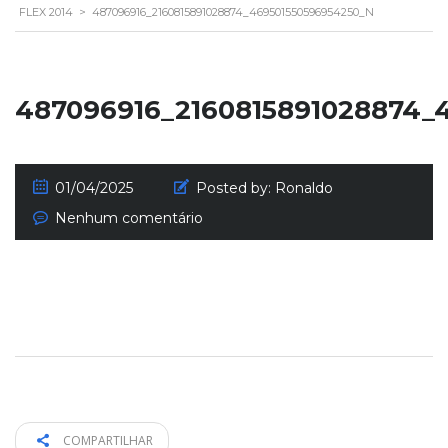
FLEX 2014
>
487096916_2160815891028874_469501550596954250_N
487096916_2160815891028874_
01/04/2025
Posted by:
Ronaldo
Nenhum comentário
COMPARTILHAR