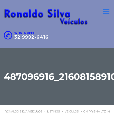
WHATS APP:
32 9992-6416
487096916_216081589
RONALDO SILVA VEÍCULOS
>
LISTINGS
>
VEÍCULOS
>
GM PRISMA LTZ 1.4