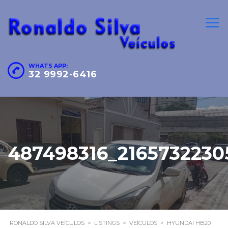
WHATS APP:
32 9992-6416
487498316_216573223
RONALDO SILVA VEÍCULOS
>
LISTINGS
>
VEÍCULOS
>
HYUNDAI HB20