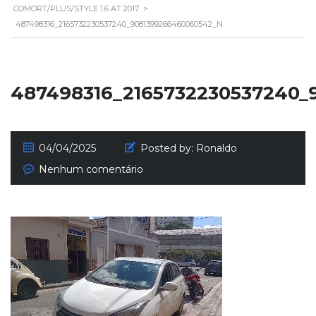
COMORT/PLUS/STYLE 1.6 AT 2017
>
487498316_2165732230537240_9081399266460060542_N
487498316_2165732230537240_
04/04/2025
Posted by:
Ronaldo
Nenhum comentário