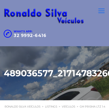
WHATS APP:
32 9992-6416
489036577_2171478326
RONALDO SILVA VEÍCULOS
>
LISTINGS
>
VEÍCULOS
>
GM PRISMA LTZ 1.4