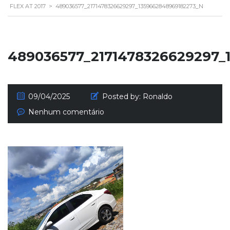
FLEX AT 2017
>
489036577_2171478326629297_1359662848969182273_N
489036577_2171478326629297_
09/04/2025
Posted by:
Ronaldo
Nenhum comentário