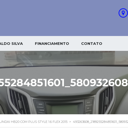
LDO SILVA
FINANCIAMENTO
CONTATO
55284851601_580932608
UNDAI HB20 COM PLUS STYLE 1.6 FLEX 2015
>
493263608_2189255284851601_58093