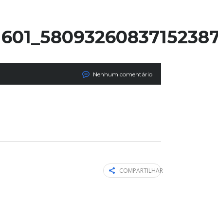
1601_5809326083715238
Nenhum comentário
COMPARTILHAR