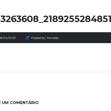
3263608_218925528485
28/04/2025
Posted by:
Ronaldo
E UM COMENTÁRIO