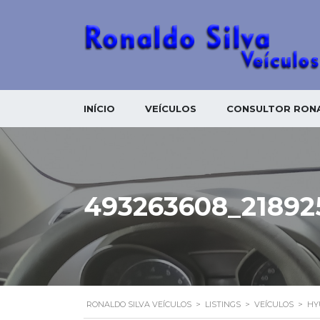
INÍCIO
VEÍCULOS
CONSULTOR RONA
493263608_21892
RONALDO SILVA VEÍCULOS
>
LISTINGS
>
VEÍCULOS
>
HY