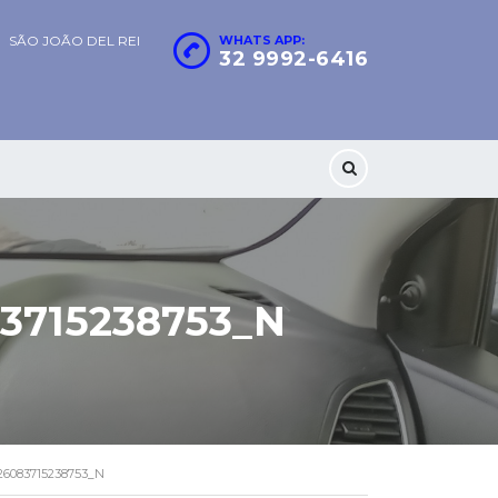
SÃO JOÃO DEL REI
WHATS APP:
32 9992-6416
3715238753_N
26083715238753_N