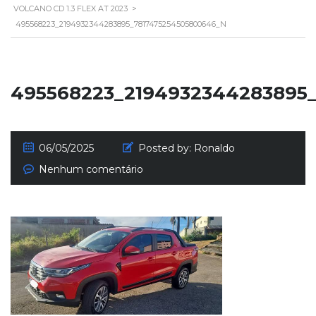
VOLCANO CD 1.3 FLEX AT 2023
>
495568223_2194932344283895_7817475254505800646_N
495568223_2194932344283895
06/05/2025
Posted by:
Ronaldo
Nenhum comentário