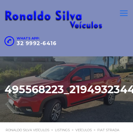
WHATS APP:
32 9992-6416
495568223_219493234
RONALDO SILVA VEÍCULOS
>
LISTINGS
>
VEÍCULOS
>
FIAT STRADA