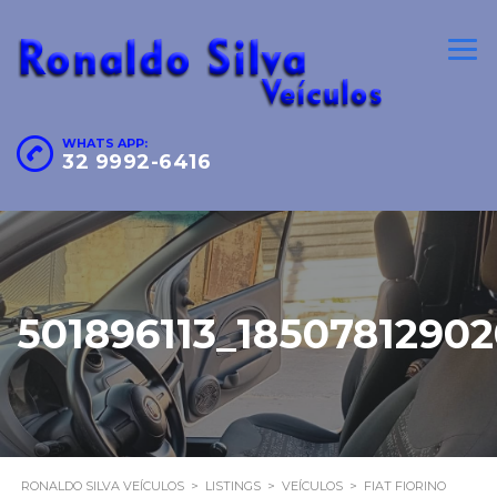
WHATS APP:
32 9992-6416
501896113_1850781290
RONALDO SILVA VEÍCULOS
>
LISTINGS
>
VEÍCULOS
>
FIAT FIORINO