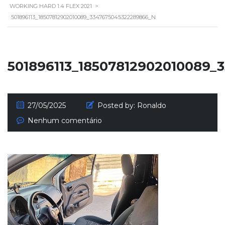
WORKING HARD 1.4 FLEX 2021
>
501896113_18507812902010089_3347675045322289866_N
501896113_18507812902010089
27/05/2025
Posted by:
Ronaldo
Nenhum comentário