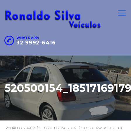
WHATS APP:
32 9992-6416
520500154_1851716917
RONALDO SILVA VEÍCULOS
>
LISTINGS
>
VEÍCULOS
>
VW GOL 1.6 FLEX