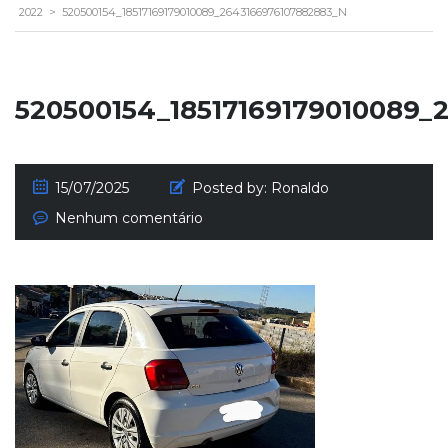
2022
>
520500154_18517169179010089_2643166976107882883_N
520500154_18517169179010089_
15/07/2025
Posted by:
Ronaldo
Nenhum comentário