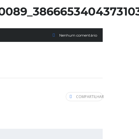
10089_386665340437310
Nenhum comentário
COMPARTILHAR