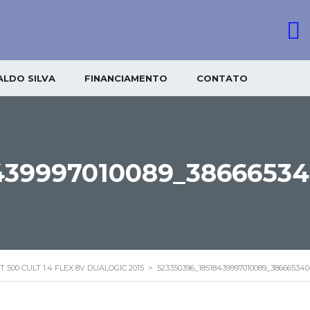
LDO SILVA
FINANCIAMENTO
CONTATO
439997010089_3866653
T 500 CULT 1.4 FLEX 8V DUALOGIC 2015
>
523350396_18518439997010089_38666534