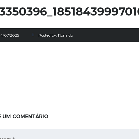
3350396_185184399970
24/07/2025
Posted by:
Ronaldo
E UM COMENTÁRIO