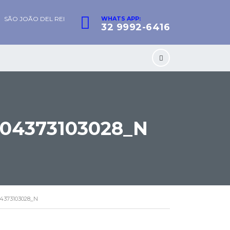
SÃO JOÃO DEL REI
WHATS APP:
32 9992-6416
404373103028_N
04373103028_N