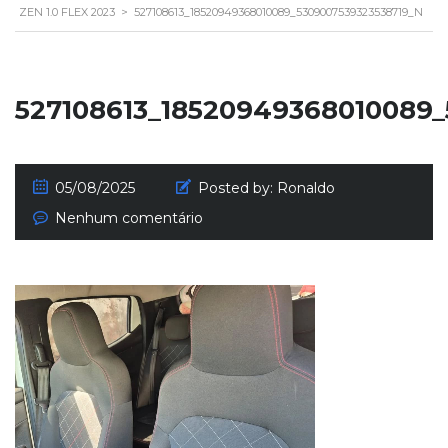
ZEN 1.0 FLEX 2023
>
527108613_18520949368010089_5309007539323538719_N
527108613_18520949368010089_
05/08/2025
Posted by:
Ronaldo
Nenhum comentário