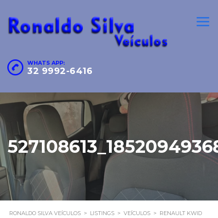
WHATS APP:
32 9992-6416
527108613_1852094936
RONALDO SILVA VEÍCULOS
>
LISTINGS
>
VEÍCULOS
>
RENAULT KWID