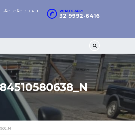
SÃO JOÃO DEL REI
WHATS APP:
32 9992-6416
484510580638_N
0638_N