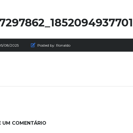
7297862_185209493770
05/08/2025
Posted by:
Ronaldo
E UM COMENTÁRIO