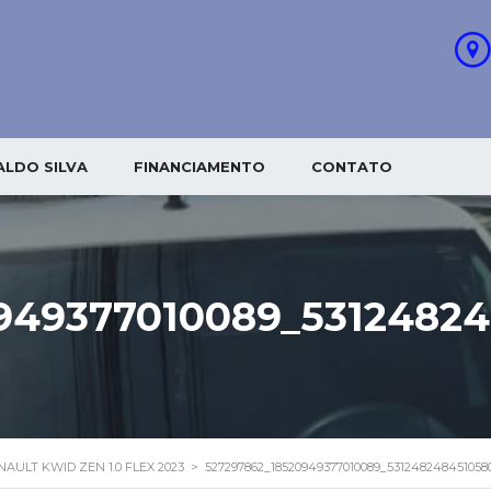
LDO SILVA
FINANCIAMENTO
CONTATO
949377010089_5312482
NAULT KWID ZEN 1.0 FLEX 2023
>
527297862_18520949377010089_531248248451058