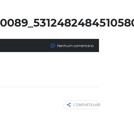
10089_531248248451058
Nenhum comentário
COMPARTILHAR