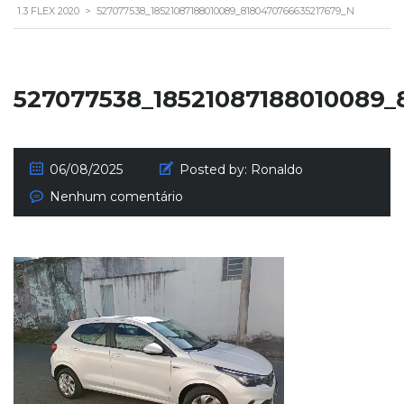
1.3 FLEX 2020
>
527077538_18521087188010089_8180470766635217679_N
527077538_18521087188010089_
06/08/2025
Posted by:
Ronaldo
Nenhum comentário