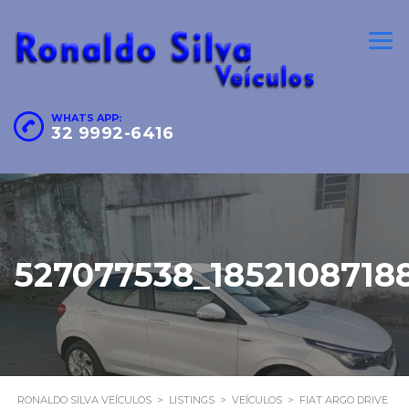
WHATS APP:
32 9992-6416
527077538_1852108718
RONALDO SILVA VEÍCULOS
>
LISTINGS
>
VEÍCULOS
>
FIAT ARGO DRIVE