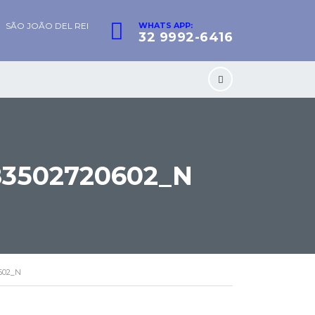
SÃO JOÃO DEL REI
WHATS APP:
32 9992-6416
83502720602_N
0602_N