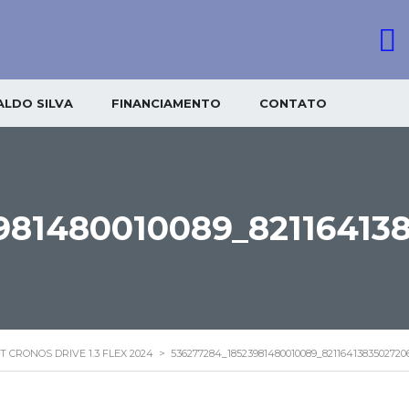
LDO SILVA
FINANCIAMENTO
CONTATO
981480010089_82116413
T CRONOS DRIVE 1.3 FLEX 2024
>
536277284_18523981480010089_821164138350272