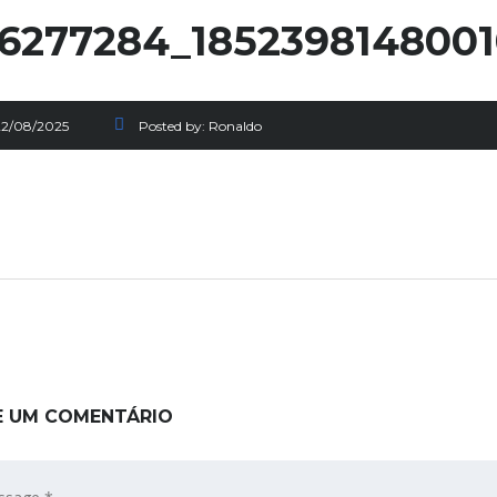
6277284_1852398148001
22/08/2025
Posted by:
Ronaldo
E UM COMENTÁRIO