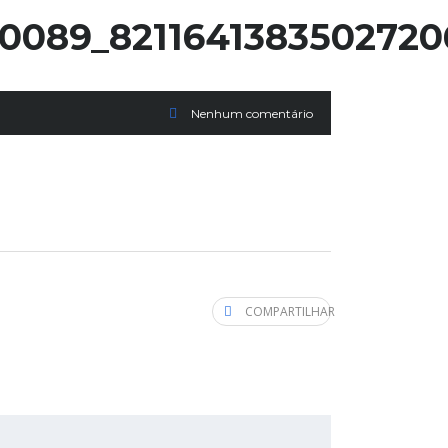
0089_8211641383502720
Nenhum comentário
COMPARTILHAR