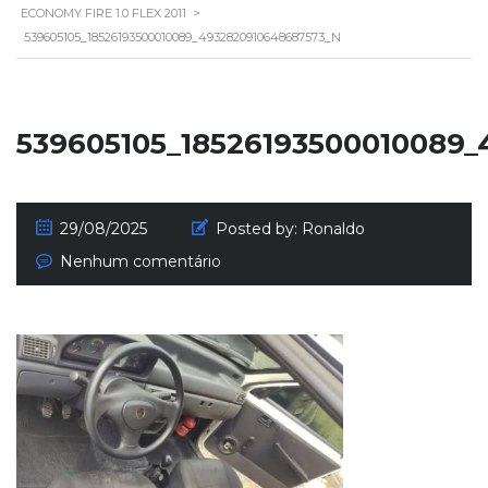
ECONOMY FIRE 1.0 FLEX 2011
>
539605105_18526193500010089_4932820910648687573_N
539605105_18526193500010089
29/08/2025
Posted by:
Ronaldo
Nenhum comentário