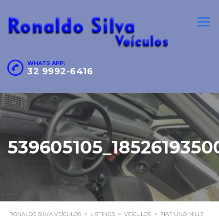
WHATS APP:
32 9992-6416
539605105_185261935
RONALDO SILVA VEÍCULOS
>
LISTINGS
>
VEÍCULOS
>
FIAT UNO MILLE