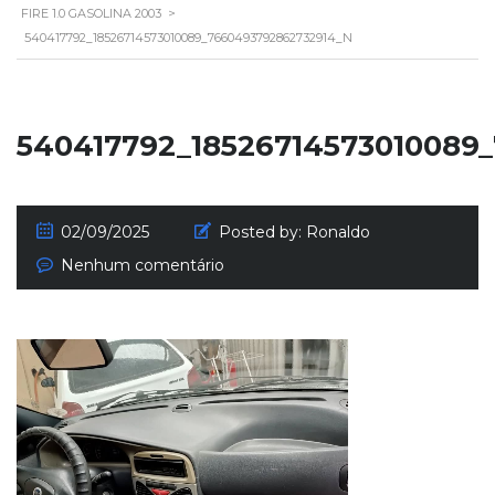
FIRE 1.0 GASOLINA 2003
>
540417792_18526714573010089_7660493792862732914_N
540417792_18526714573010089
02/09/2025
Posted by:
Ronaldo
Nenhum comentário