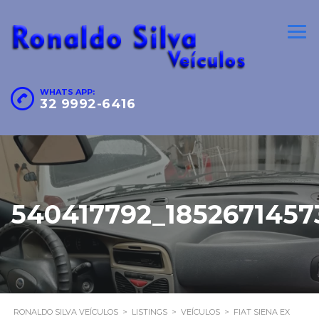
WHATS APP:
32 9992-6416
540417792_185267145
RONALDO SILVA VEÍCULOS
>
LISTINGS
>
VEÍCULOS
>
FIAT SIENA EX