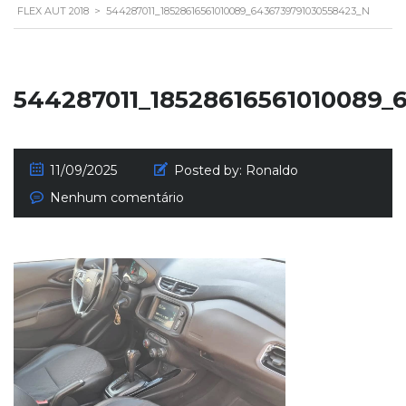
FLEX AUT 2018
>
544287011_18528616561010089_6436739791030558423_N
544287011_18528616561010089_
11/09/2025
Posted by:
Ronaldo
Nenhum comentário