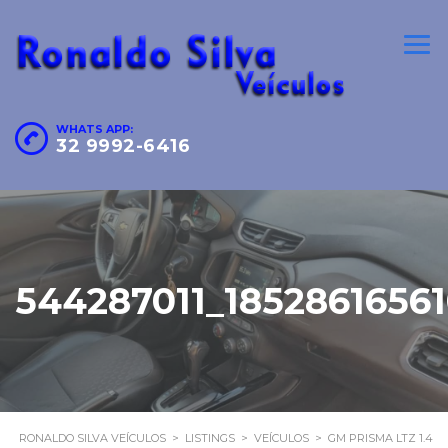
WHATS APP:
32 9992-6416
544287011_1852861656
RONALDO SILVA VEÍCULOS
>
LISTINGS
>
VEÍCULOS
>
GM PRISMA LTZ 1.4