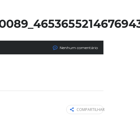
10089_465365521467694
Nenhum comentário
COMPARTILHAR