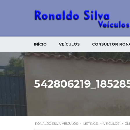
INÍCIO
VEÍCULOS
CONSULTOR RONA
542806219_18528
RONALDO SILVA VEÍCULOS
>
LISTINGS
>
VEÍCULOS
>
GM 