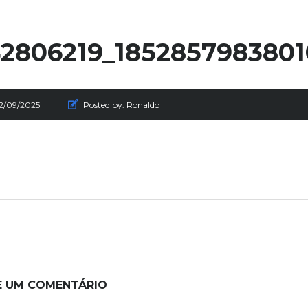
2806219_185285798380
12/09/2025
Posted by:
Ronaldo
E UM COMENTÁRIO