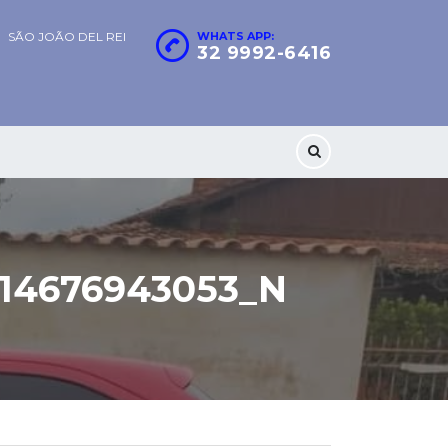
SÃO JOÃO DEL REI
WHATS APP:
32 9992-6416
214676943053_N