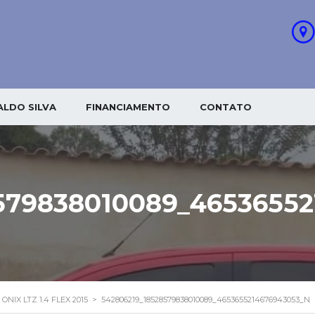
LDO SILVA
FINANCIAMENTO
CONTATO
579838010089_4653655
ONIX LTZ 1.4 FLEX 2015
>
542806219_18528579838010089_4653655214676943053_N