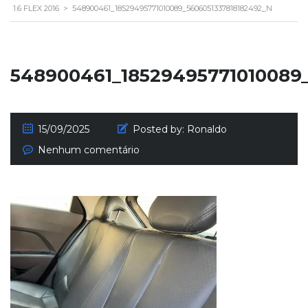
1.6 FLEX 2016
>
548900461_18529495771010089_5606051337818182492_N
548900461_18529495771010089
15/09/2025
Posted by:
Ronaldo
Nenhum comentário