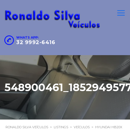
WHATS APP:
32 9992-6416
548900461_1852949577
RONALDO SILVA VEÍCULOS
>
LISTINGS
>
VEÍCULOS
>
HYUNDAI HB20X