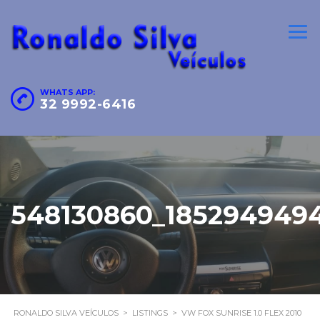
WHATS APP:
32 9992-6416
548130860_185294949
RONALDO SILVA VEÍCULOS
>
LISTINGS
>
VW FOX SUNRISE 1.0 FLEX 2010