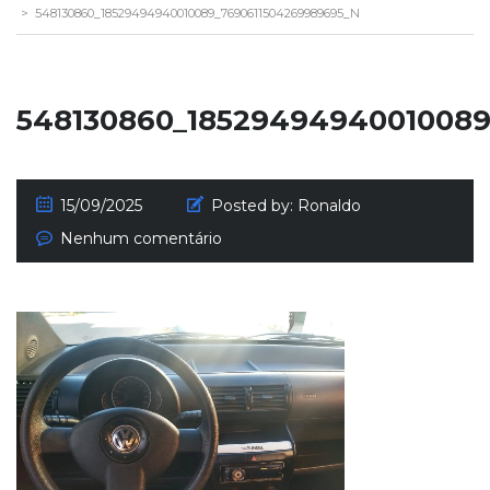
>
548130860_18529494940010089_7690611504269989695_N
548130860_18529494940010089
15/09/2025
Posted by:
Ronaldo
Nenhum comentário