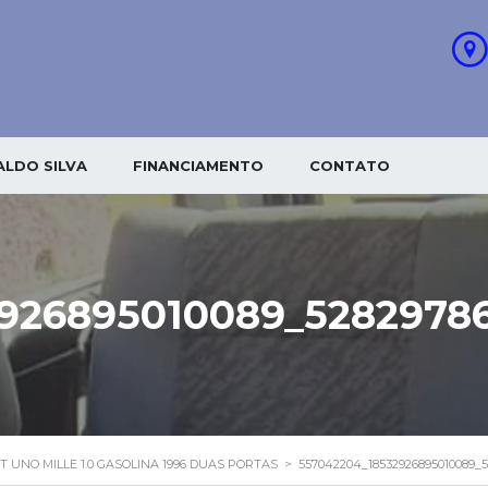
LDO SILVA
FINANCIAMENTO
CONTATO
926895010089_5282978
AT UNO MILLE 1.0 GASOLINA 1996 DUAS PORTAS
>
557042204_18532926895010089_