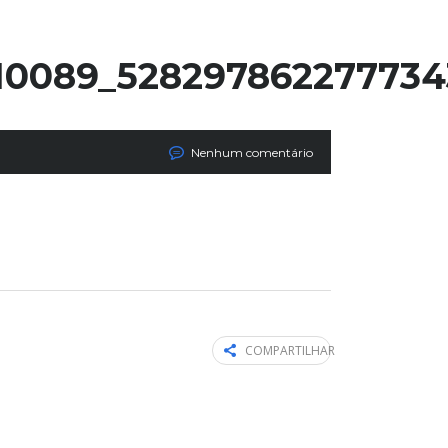
10089_528297862277734
Nenhum comentário
COMPARTILHAR