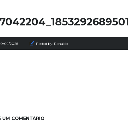
7042204_185329268950
30/09/2025
Posted by:
Ronaldo
E UM COMENTÁRIO