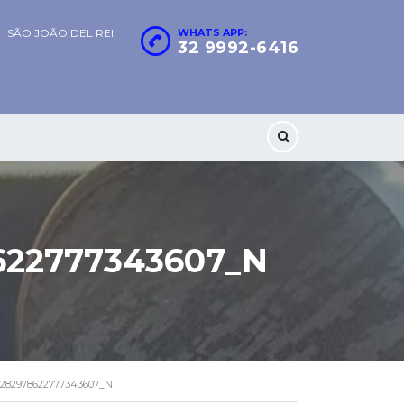
SÃO JOÃO DEL REI
WHATS APP:
32 9992-6416
622777343607_N
5282978622777343607_N