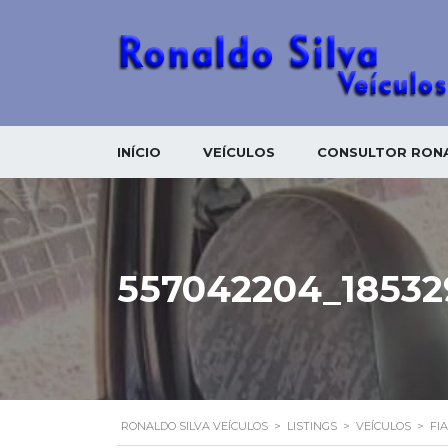
INÍCIO
VEÍCULOS
CONSULTOR RONA
557042204_18532
RONALDO SILVA VEÍCULOS
>
LISTINGS
>
VEÍCULOS
>
FI