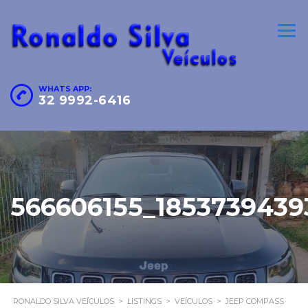
WHATS APP:
32 9992-6416
566606155_1853739439
RONALDO SILVA VEÍCULOS
>
LISTINGS
>
VEÍCULOS
>
JEEP COMPASS