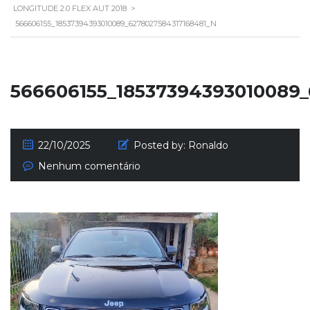
LONGITUDE 2.0 FLEX AUT 2018
>
566606155_18537394393010089_6278027584317168481_N
566606155_18537394393010089
22/10/2025
Posted by:
Ronaldo
Nenhum comentário