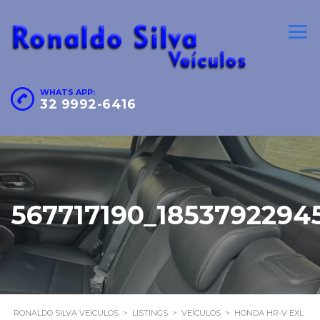
WHATS APP:
32 9992-6416
567717190_1853792294
RONALDO SILVA VEÍCULOS
>
LISTINGS
>
VEÍCULOS
>
HONDA HR-V EXL