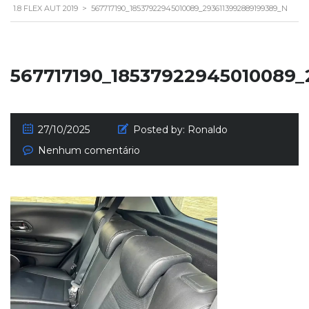
1.8 FLEX AUT 2019
>
567717190_18537922945010089_2936113992889199389_N
567717190_18537922945010089_
27/10/2025
Posted by:
Ronaldo
Nenhum comentário