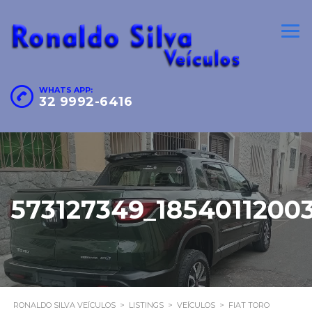
WHATS APP:
32 9992-6416
573127349_1854011200
RONALDO SILVA VEÍCULOS
>
LISTINGS
>
VEÍCULOS
>
FIAT TORO