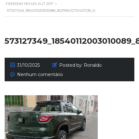
FREEDOM 1.8 FLEX AUT 2017
>
573127349_18540112003010089_8537694127514511139_N
573127349_18540112003010089_8
31/10/2025
Posted by:
Ronaldo
Nenhum comentário