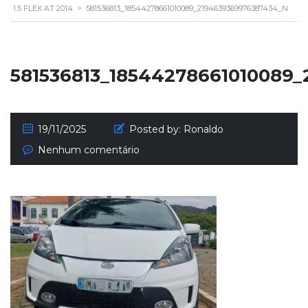
1.5 FLEX AT 2014
>
581536813_18544278661010089_2194639369976387434_N
581536813_18544278661010089
19/11/2025
Posted by:
Ronaldo
Nenhum comentário