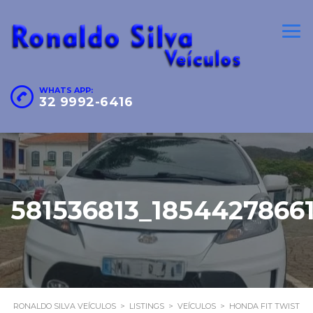
WHATS APP:
32 9992-6416
581536813_1854427866
RONALDO SILVA VEÍCULOS
>
LISTINGS
>
VEÍCULOS
>
HONDA FIT TWIST